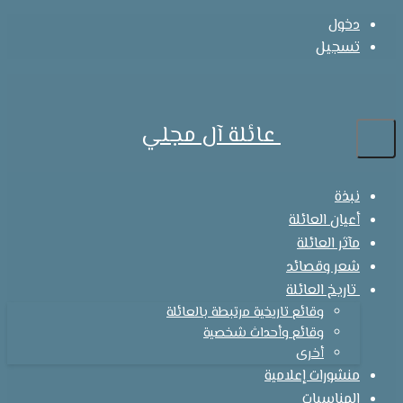
دخول
تسجيل
عائلة آل مجلي
نبذة
أعيان العائلة
مآثر العائلة
شعر وقصائد
تاريخ العائلة
وقائع تاريخية مرتبطة بالعائلة
وقائع وأحداث شخصية
أخرى
منشورات إعلامية
المناسبات