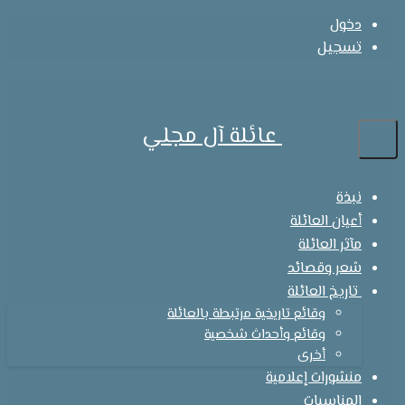
دخول
تسجيل
عائلة آل مجلي
نبذة
أعيان العائلة
مآثر العائلة
شعر وقصائد
تاريخ العائلة
وقائع تاريخية مرتبطة بالعائلة
وقائع وأحداث شخصية
أخرى
منشورات إعلامية
المناسبات