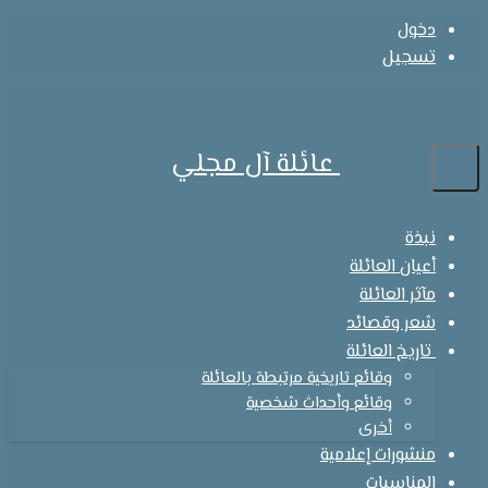
دخول
تسجيل
عائلة آل مجلي
نبذة
أعيان العائلة
مآثر العائلة
شعر وقصائد
تاريخ العائلة
وقائع تاريخية مرتبطة بالعائلة
وقائع وأحداث شخصية
أخرى
منشورات إعلامية
المناسبات