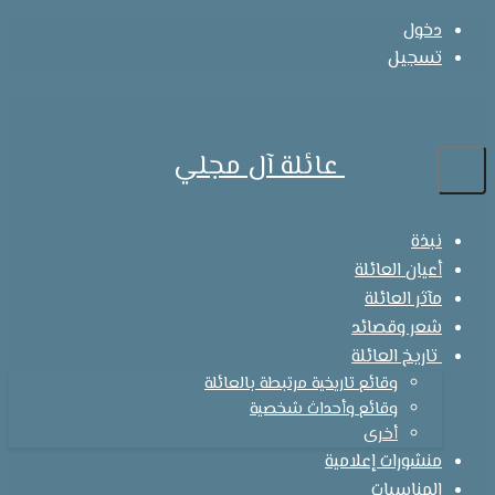
دخول
تسجيل
عائلة آل مجلي
نبذة
أعيان العائلة
مآثر العائلة
شعر وقصائد
تاريخ العائلة
وقائع تاريخية مرتبطة بالعائلة
وقائع وأحداث شخصية
أخرى
منشورات إعلامية
المناسبات