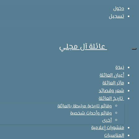
دخول
تسجيل
عائلة آل مجلي
نبذة
أعيان العائلة
مآثر العائلة
شعر وقصائد
تاريخ العائلة
وقائع تاريخية مرتبطة بالعائلة
وقائع وأحداث شخصية
أخرى
منشورات إعلامية
المناسبات